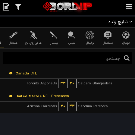
نتایج زنده
فوتبال
بسکتبال
والیبال
تنیس
بیسبال
هاکی روی یخ
هندبال
ف
Canada
CFL
Toronto Argonauts
۳۳
۳۰
Calgary Stampeders
United States
NFL Preseason
Arizona Cardinals
۳۰
۳۳
Carolina Panthers