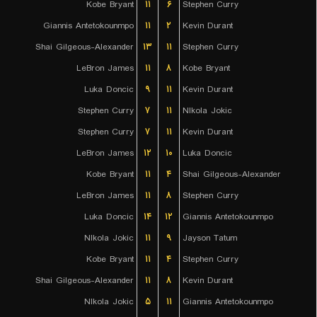
Kobe Bryant
۱۱
۶
Stephen Curry
Giannis Antetokounmpo
۱۱
۲
Kevin Durant
Shai Gilgeous-Alexander
۱۳
۱۱
Stephen Curry
LeBron James
۱۱
۸
Kobe Bryant
Luka Doncic
۹
۱۱
Kevin Durant
Stephen Curry
۷
۱۱
NIkola Jokic
Stephen Curry
۷
۱۱
Kevin Durant
LeBron James
۱۲
۱۰
Luka Doncic
Kobe Bryant
۱۱
۴
Shai Gilgeous-Alexander
LeBron James
۱۱
۸
Stephen Curry
Luka Doncic
۱۴
۱۲
Giannis Antetokounmpo
NIkola Jokic
۱۱
۹
Jayson Tatum
Kobe Bryant
۱۱
۴
Stephen Curry
Shai Gilgeous-Alexander
۱۱
۸
Kevin Durant
NIkola Jokic
۵
۱۱
Giannis Antetokounmpo