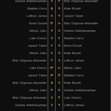
Giannis Antetokounmpo
۱۱
۴
Shai Gilgeous-Alexander
Stephen Curry
۵
۱۱
Kobe Bryant
LeBron James
۱۱
۹
Jayson Tatum
Kevin Durant
۱۲
۱۰
Shai Gilgeous-Alexander
NIkola Jokic
۶
۱۱
Giannis Antetokounmpo
Luka Doncic
۱۱
۷
Stephen Curry
Jayson Tatum
۷
۱۱
Kevin Durant
NIkola Jokic
۸
۱۱
Kobe Bryant
Shai Gilgeous-Alexander
۹
۱۱
LeBron James
Luka Doncic
۱۳
۱۰
NIkola Jokic
Jayson Tatum
۱۴
۱۲
Stephen Curry
Shai Gilgeous-Alexander
۵
۱۱
Kobe Bryant
NIkola Jokic
۴
۱۱
Giannis Antetokounmpo
Shai Gilgeous-Alexander
۱۱
۴
Luka Doncic
Giannis Antetokounmpo
۱۱
۹
LeBron James