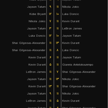
Jayson Tatum
۹
۱۱
NIkola Jokic
Kobe Bryant
۱۲
۱۰
Luka Doncic
NIkola Jokic
۷
۱۱
Kevin Durant
Jayson Tatum
۳
۱۱
LeBron James
Luka Doncic
۱۲
۱۰
Jayson Tatum
Shai Gilgeous-Alexander
۱۱
۱۳
Kevin Durant
Shai Gilgeous-Alexander
۱۱
۸
Luka Doncic
Kevin Durant
۶
۱۱
Jayson Tatum
Kevin Durant
۵
۱۱
Giannis Antetokounmpo
LeBron James
۱۱
۷
Shai Gilgeous-Alexander
Jayson Tatum
۱۱
۱۳
NIkola Jokic
Kevin Durant
۱۳
۱۱
Shai Gilgeous-Alexander
Jayson Tatum
۹
۱۱
NIkola Jokic
LeBron James
۱۱
۵
Kevin Durant