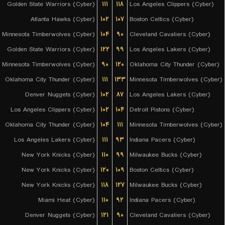
Golden State Warriors (Cyber)
۱۱۱
۱۱۸
Los Angeles Clippers (Cyber)
Atlanta Hawks (Cyber)
۱۰۲
۱۰۷
Boston Celtics (Cyber)
Minnesota Timberwolves (Cyber)
۱۰۴
۹۰
Cleveland Cavaliers (Cyber)
Golden State Warriors (Cyber)
۱۲۲
۹۹
Los Angeles Lakers (Cyber)
Minnesota Timberwolves (Cyber)
۹۰
۱۲۰
Oklahoma City Thunder (Cyber)
Oklahoma City Thunder (Cyber)
۱۱۱
۱۳۳
Minnesota Timberwolves (Cyber)
Denver Nuggets (Cyber)
۱۰۲
۸۷
Los Angeles Lakers (Cyber)
Los Angeles Clippers (Cyber)
۱۰۲
۱۰۴
Detroit Pistons (Cyber)
Oklahoma City Thunder (Cyber)
۱۰۴
۱۱۱
Minnesota Timberwolves (Cyber)
Los Angeles Lakers (Cyber)
۱۱۱
۹۳
Indiana Pacers (Cyber)
New York Knicks (Cyber)
۱۱۰
۹۹
Milwaukee Bucks (Cyber)
New York Knicks (Cyber)
۱۲۰
۱۰۹
Boston Celtics (Cyber)
New York Knicks (Cyber)
۱۱۸
۱۲۷
Milwaukee Bucks (Cyber)
Miami Heat (Cyber)
۱۱۰
۹۲
Indiana Pacers (Cyber)
Denver Nuggets (Cyber)
۱۲۱
۹۰
Cleveland Cavaliers (Cyber)