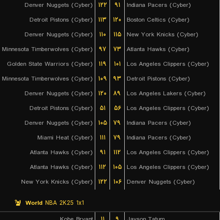
Denver Nuggets (Cyber)
۱۲۲
۹۱
Indiana Pacers (Cyber)
Detroit Pistons (Cyber)
۱۱۳
۱۲۰
Boston Celtics (Cyber)
Denver Nuggets (Cyber)
۱۱۰
۱۱۵
New York Knicks (Cyber)
Minnesota Timberwolves (Cyber)
۹۷
۷۳
Atlanta Hawks (Cyber)
Golden State Warriors (Cyber)
۱۱۹
۱۰۱
Los Angeles Clippers (Cyber)
Minnesota Timberwolves (Cyber)
۱۰۹
۹۳
Detroit Pistons (Cyber)
Denver Nuggets (Cyber)
۱۲۰
۸۹
Los Angeles Lakers (Cyber)
Detroit Pistons (Cyber)
۵۱
۵۶
Los Angeles Clippers (Cyber)
Denver Nuggets (Cyber)
۱۰۵
۷۹
Indiana Pacers (Cyber)
Miami Heat (Cyber)
۱۱۱
۷۹
Indiana Pacers (Cyber)
Atlanta Hawks (Cyber)
۹۱
۱۱۲
Los Angeles Clippers (Cyber)
Atlanta Hawks (Cyber)
۱۱۲
۱۰۵
Los Angeles Clippers (Cyber)
New York Knicks (Cyber)
۱۲۲
۱۰۶
Denver Nuggets (Cyber)
World
NBA 2K25 1x1
Kobe Bryant
۱۱
۹
Jayson Tatum