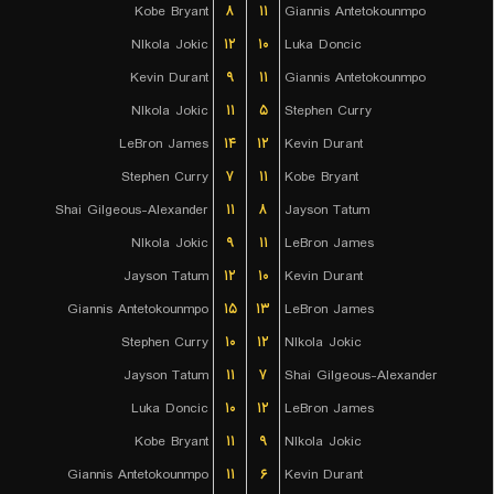
Kobe Bryant
۸
۱۱
Giannis Antetokounmpo
NIkola Jokic
۱۲
۱۰
Luka Doncic
Kevin Durant
۹
۱۱
Giannis Antetokounmpo
NIkola Jokic
۱۱
۵
Stephen Curry
LeBron James
۱۴
۱۲
Kevin Durant
Stephen Curry
۷
۱۱
Kobe Bryant
Shai Gilgeous-Alexander
۱۱
۸
Jayson Tatum
NIkola Jokic
۹
۱۱
LeBron James
Jayson Tatum
۱۲
۱۰
Kevin Durant
Giannis Antetokounmpo
۱۵
۱۳
LeBron James
Stephen Curry
۱۰
۱۲
NIkola Jokic
Jayson Tatum
۱۱
۷
Shai Gilgeous-Alexander
Luka Doncic
۱۰
۱۲
LeBron James
Kobe Bryant
۱۱
۹
NIkola Jokic
Giannis Antetokounmpo
۱۱
۶
Kevin Durant