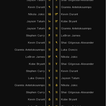
Jayson Tatum
۱۱
۶
Shai Gilgeous-Alexander
Kevin Durant
۹
۱۱
Giannis Antetokounmpo
NIkola Jokic
۱۵
۱۳
Kevin Durant
Jayson Tatum
۱۰
۱۲
Kobe Bryant
Jayson Tatum
۵
۱۱
Giannis Antetokounmpo
Stephen Curry
۴
۱۱
LeBron James
Kevin Durant
۱۱
۹
Shai Gilgeous-Alexander
Giannis Antetokounmpo
۱۱
۵
Luka Doncic
LeBron James
۱۲
۹
NIkola Jokic
Kobe Bryant
۱۱
۷
Shai Gilgeous-Alexander
Stephen Curry
۷
۱۱
Kevin Durant
Luka Doncic
۷
۱۱
Jayson Tatum
Giannis Antetokounmpo
۱۱
۵
NIkola Jokic
Stephen Curry
۹
۱۱
Shai Gilgeous-Alexander
Kevin Durant
۵
۱۱
Kobe Bryant