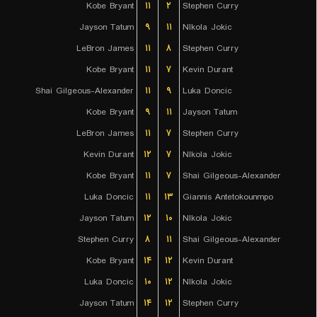
Kobe Bryant
۱۱
۲
Stephen Curry
Jayson Tatum
۹
۱۱
NIkola Jokic
LeBron James
۱۱
۸
Stephen Curry
Kobe Bryant
۱۱
۷
Kevin Durant
Shai Gilgeous-Alexander
۱۱
۹
Luka Doncic
Kobe Bryant
۹
۱۱
Jayson Tatum
LeBron James
۱۱
۷
Stephen Curry
Kevin Durant
۱۲
۷
NIkola Jokic
Kobe Bryant
۱۱
۷
Shai Gilgeous-Alexander
Luka Doncic
۱۱
۱۳
Giannis Antetokounmpo
Jayson Tatum
۱۲
۱۰
NIkola Jokic
Stephen Curry
۸
۱۱
Shai Gilgeous-Alexander
Kobe Bryant
۱۴
۱۲
Kevin Durant
Luka Doncic
۱۰
۱۲
NIkola Jokic
Jayson Tatum
۱۴
۱۲
Stephen Curry