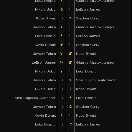
Luka Doncic
۹
۱۱
Giannis Antetokounmpo
NIkola Jokic
۵
۱۱
LeBron James
Kobe Bryant
۱۱
۹
Stephen Curry
Jayson Tatum
۶
۱۱
Giannis Antetokounmpo
Luka Doncic
۸
۱۱
LeBron James
Kevin Durant
۱۳
۱۱
Stephen Curry
Jayson Tatum
۷
۱۲
Kobe Bryant
LeBron James
۱۰
۱۲
Giannis Antetokounmpo
NIkola Jokic
۷
۱۱
Luka Doncic
Jayson Tatum
۱۱
۷
Shai Gilgeous-Alexander
NIkola Jokic
۱۱
۶
Kobe Bryant
Shai Gilgeous-Alexander
۱۱
۹
Luka Doncic
Jayson Tatum
۱۱
۵
Stephen Curry
Kevin Durant
۹
۱۱
Kobe Bryant
Luka Doncic
۱۱
۱۳
LeBron James