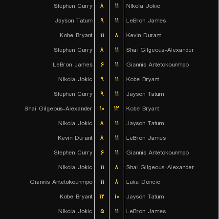
Stephen Curry
۸
۱۱
NIkola Jokic
Jayson Tatum
۹
۱۱
LeBron James
Kobe Bryant
۱۱
۸
Kevin Durant
Stephen Curry
۸
۱۱
Shai Gilgeous-Alexander
LeBron James
۶
۱۱
Giannis Antetokounmpo
NIkola Jokic
۹
۱۱
Kobe Bryant
Stephen Curry
۹
۱۱
Jayson Tatum
Shai Gilgeous-Alexander
۱۰
۱۲
Kobe Bryant
NIkola Jokic
۸
۱۱
Jayson Tatum
Kevin Durant
۸
۱۱
LeBron James
Stephen Curry
۶
۱۱
Giannis Antetokounmpo
NIkola Jokic
۱۱
۸
Shai Gilgeous-Alexander
Giannis Antetokounmpo
۱۱
۸
Luka Doncic
Kobe Bryant
۱۲
۱۰
Jayson Tatum
NIkola Jokic
۵
۱۱
LeBron James