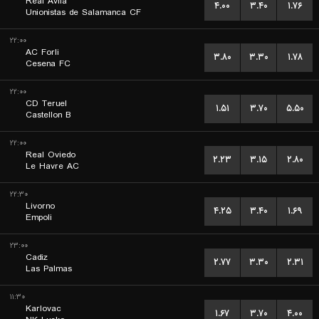
Real Avila
۴.۰۰
۳.۴۰
۱.۷۶
Unionistas de Salamanca CF
۲۲:۰۰
AC Forli
۳.۸۰
۳.۳۰
۱.۷۸
Cesena FC
۲۲:۰۰
CD Teruel
۱.۵۱
۳.۷۰
۵.۵۰
Castellon B
۲۲:۰۰
Real Oviedo
۲.۲۳
۳.۱۵
۲.۸۰
Le Havre AC
۲۲:۳۰
Livorno
۴.۲۵
۳.۴۰
۱.۶۹
Empoli
۲۳:۰۰
Cadiz
۲.۷۷
۳.۳۰
۲.۳۱
Las Palmas
۱۱:۳۰
Karlovac
۱.۶۷
۳.۷۰
۴.۰۰