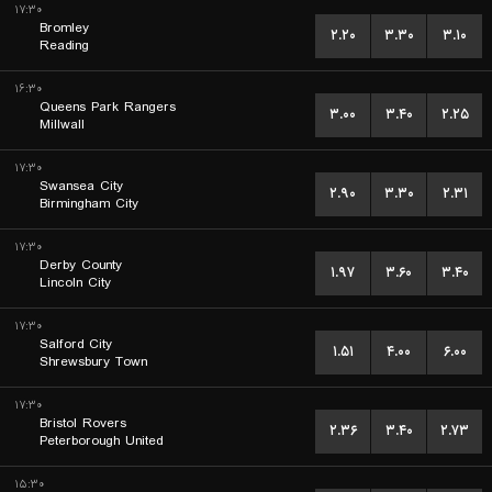
۱۷:۳۰
Bromley
۲.۲۰
۳.۳۰
۳.۱۰
Reading
۱۶:۳۰
Queens Park Rangers
۳.۰۰
۳.۴۰
۲.۲۵
Millwall
۱۷:۳۰
Swansea City
۲.۹۰
۳.۳۰
۲.۳۱
Birmingham City
۱۷:۳۰
Derby County
۱.۹۷
۳.۶۰
۳.۴۰
Lincoln City
۱۷:۳۰
Salford City
۱.۵۱
۴.۰۰
۶.۰۰
Shrewsbury Town
۱۷:۳۰
Bristol Rovers
۲.۳۶
۳.۴۰
۲.۷۳
Peterborough United
۱۵:۳۰