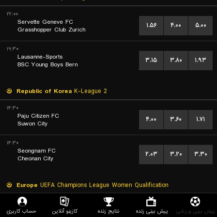
۲۲:۰۰
Servette Geneve FC
۱.۵۶
۴.۰۰
۵.۰۰
Grasshopper Club Zurich
۱۹:۳۰
Lausanne-Sports
۳.۱۵
۳.۸۰
۱.۹۳
BSC Young Boys Bern
Republic of Korea
K-League 2
۱۴:۳۰
Paju Citizen FC
۴.۰۰
۳.۶۰
۱.۷۱
Suwon City
۱۴:۳۰
Seongnam FC
۲.۰۳
۳.۲۰
۳.۳۰
Cheonan City
Europe
UEFA Champions League Women Qualification
۱۶:۰۰
BSC Young Boys Berna (W)
پیش بینی ورزشی
پیش بینی زنده
نتایج زنده
کازینو آنلاین
حساب کاربری
۱.۱۴
۶.۰۰
۱۱.۰۰