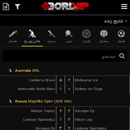
نتایج زنده
فوتبال
بسکتبال
والیبال
تنیس
بیسبال
هاکی روی یخ
هندبال
Australia
AIHL
Canberra Brave
۵
۲
Melbourne Ice
Newcastle North Stars
۱
۰
Sydney Ice Dogs
Russia
Magnitka Open (3x10 min)
Stalnye Topory
۶
۲
Svirepye Eji
Ledovye Spartantcy
۱
۲
Hitrye Lisy
Svirepye Eji
۳
۲
Ledovye Spartantcy