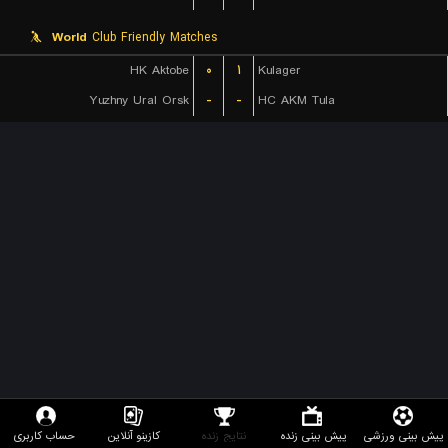
World
Club Friendly Matches
HK Aktobe
۰
۱
Kulager
Yuzhny Ural Orsk
-
-
HC AKM Tula
پیش بینی ورزشی
پیش بینی زنده
نتایج زنده
کازینو آنلاین
حساب کاربری