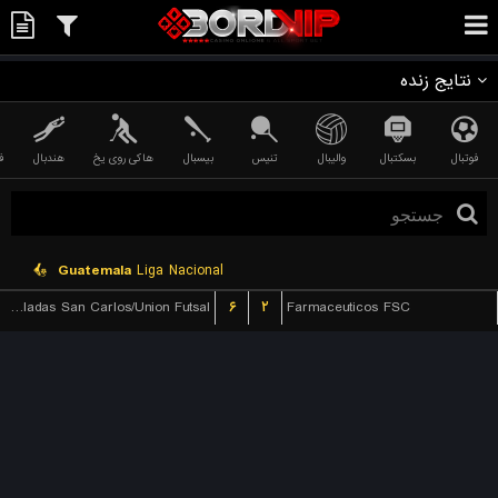
نتایج زنده
فوتبال
بسکتبال
والیبال
تنیس
بیسبال
هاکی روی یخ
هندبال
ف
Guatemala
Liga Nacional
Dobladas San Carlos/Union Futsal
۶
۲
Farmaceuticos FSC