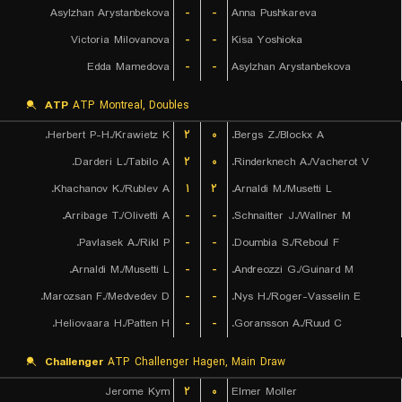
Asylzhan Arystanbekova
-
-
Anna Pushkareva
Victoria Milovanova
-
-
Kisa Yoshioka
Edda Mamedova
-
-
Asylzhan Arystanbekova
ATP
ATP Montreal, Doubles
Herbert P-H./Krawietz K.
۲
۰
Bergs Z./Blockx A.
Darderi L./Tabilo A.
۲
۰
Rinderknech A./Vacherot V.
Khachanov K./Rublev A.
۱
۲
Arnaldi M./Musetti L.
Arribage T./Olivetti A.
-
-
Schnaitter J./Wallner M.
Pavlasek A./Rikl P.
-
-
Doumbia S./Reboul F.
Arnaldi M./Musetti L.
-
-
Andreozzi G./Guinard M.
Marozsan F./Medvedev D.
-
-
Nys H./Roger-Vasselin E.
Heliovaara H./Patten H.
-
-
Goransson A./Ruud C.
Challenger
ATP Challenger Hagen, Main Draw
Jerome Kym
۲
۰
Elmer Moller