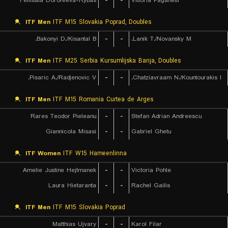
Felitsata Dorofeeva-Rybas
-
-
Vittoria Paganetti
ITF Men
ITF M15 Slovakia Poprad, Doubles
Bakonyi D./Kisantal B.
-
-
Lanik T./Novansky M.
ITF Men
ITF M25 Serbia Kursumlijska Banja, Doubles
Pisaric A./Radjenovic V.
-
-
Chatziavraam N./Kountourakis I.
ITF Men
ITF M15 Romania Curtea de Arges
Rares Teodor Pieleanu
-
-
Stefan Adrian Andreescu
Giannicola Misasi
-
-
Gabriel Ghetu
ITF Women
ITF W15 Hameenlinna
Amelie Justine Hejtmanek
-
-
Victoria Pohle
Laura Hietaranta
-
-
Rachel Gailis
ITF Men
ITF M15 Slovakia Poprad
Matthias Ujvary
-
-
Karol Filar