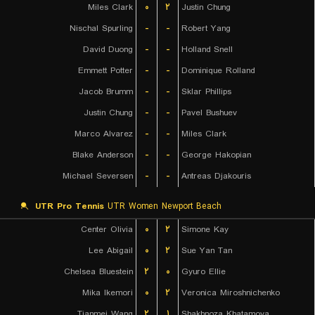
Miles Clark
۰
۲
Justin Chung
Nischal Spurling
-
-
Robert Yang
David Duong
-
-
Holland Snell
Emmett Potter
-
-
Dominique Rolland
Jacob Brumm
-
-
Sklar Phillips
Justin Chung
-
-
Pavel Bushuev
Marco Alvarez
-
-
Miles Clark
Blake Anderson
-
-
George Hakopian
Michael Seversen
-
-
Antreas Djakouris
UTR Pro Tennis
UTR Women Newport Beach
Center Olivia
۰
۲
Simone Kay
Lee Abigail
۰
۲
Sue Yan Tan
Chelsea Bluestein
۲
۰
Gyuro Ellie
Mika Ikemori
۰
۲
Veronica Miroshnichenko
Tianmei Wang
۲
۱
Shakhnoza Khatamova