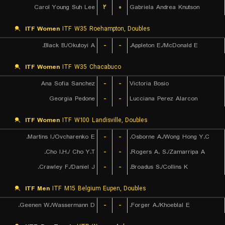
Carol Young Suh Lee
۲
۰
Gabriela Andrea Knutson
ITF Women
ITF W35 Roehampton, Doubles
Black B./Okutoyi A.
-
-
Appleton E./McDonald E.
ITF Women
ITF W35 Chacabuco
Ana Sofia Sanchez
-
-
Victoria Bosio
Georgia Pedone
-
-
Lucciana Perez Alarcon
ITF Women
ITF W100 Landisville, Doubles
Martins I./Ovcharenko E.
-
-
Osborne A./Wong Hong Y.C.
Cho I.H./ Cho Y.T.
-
-
Rogers A. S./Zamarripa A.
Crawley F./Daniel J.
-
-
Broadus S./Collins K.
ITF Men
ITF M15 Belgium Eupen, Doubles
Geenen W./Wassermann D.
-
-
Forger A./Khoeblal E.