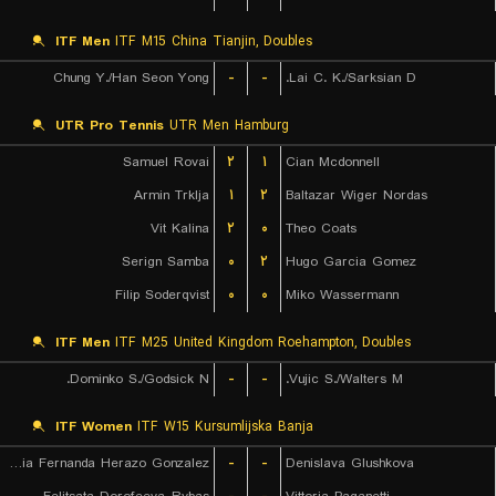
ITF Men
ITF M15 China Tianjin, Doubles
Chung Y./Han Seon Yong
-
-
Lai C. K./Sarksian D.
UTR Pro Tennis
UTR Men Hamburg
Samuel Rovai
۲
۱
Cian Mcdonnell
Armin Trklja
۱
۲
Baltazar Wiger Nordas
Vit Kalina
۲
۰
Theo Coats
Serign Samba
۰
۲
Hugo Garcia Gomez
Filip Soderqvist
۰
۰
Miko Wassermann
ITF Men
ITF M25 United Kingdom Roehampton, Doubles
Dominko S./Godsick N.
-
-
Vujic S./Walters M.
ITF Women
ITF W15 Kursumlijska Banja
Maria Fernanda Herazo Gonzalez
-
-
Denislava Glushkova