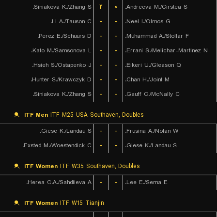
Siniakova K./Zhang S.
۲
۰
Andreeva M./Cirstea S.
Li A./Tauson C.
-
-
Neel I./Olmos G.
Perez E./Schuurs D.
-
-
Muhammad A./Stollar F.
Kato M./Samsonova L.
-
-
Errani S./Melichar-Martinez N.
Hsieh S./Ostapenko J.
-
-
Eikeri U./Gleason Q.
Hunter S./Krawczyk D.
-
-
Chan H./Joint M.
Siniakova K./Zhang S.
-
-
Gauff C./McNally C.
ITF Men
ITF M25 USA Southaven, Doubles
Giese K./Landau S.
-
-
Frusina A./Nolan W.
Exsted M./Woestendick C.
-
-
Giese K./Landau S.
ITF Women
ITF W35 Southaven, Doubles
Herea C.A./Sahdiieva A.
-
-
Lee E./Sema E.
ITF Women
ITF W15 Tianjin