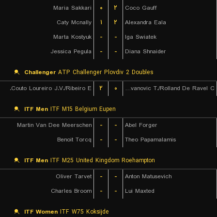
Maria Sakkari
۰
۲
Coco Gauff
Caty Mcnally
۱
۲
Alexandra Eala
Marta Kostyuk
-
-
Iga Swiatek
Jessica Pegula
-
-
Diana Shnaider
Challenger
ATP Challenger Plovdiv 2 Doubles
Couto Loureiro J.V./Ribeiro E.
۲
۰
Radovanovic T./Rolland De Ravel C.
ITF Men
ITF M15 Belgium Eupen
Martin Van Dee Meerschen
-
-
Abel Forger
Benoit Torcq
-
-
Theo Papamalamis
ITF Men
ITF M25 United Kingdom Roehampton
Oliver Tarvet
-
-
Anton Matusevich
Charles Broom
-
-
Lui Maxted
ITF Women
ITF W75 Koksijde