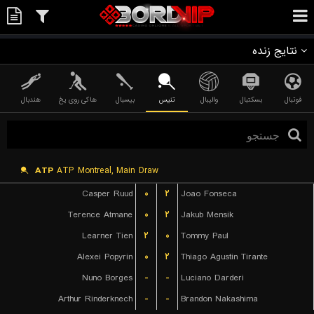
نتایج زنده
فوتبال
بسکتبال
والیبال
تنیس
بیسبال
هاکی روی یخ
هندبال
ATP
ATP Montreal, Main Draw
Casper Ruud
۰
۲
Joao Fonseca
Terence Atmane
۰
۲
Jakub Mensik
Learner Tien
۲
۰
Tommy Paul
Alexei Popyrin
۰
۲
Thiago Agustin Tirante
Nuno Borges
-
-
Luciano Darderi
Arthur Rinderknech
-
-
Brandon Nakashima