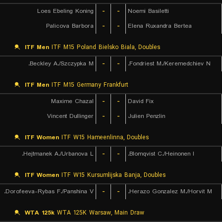
Loes Ebeling Koning
-
-
Noemi Basiletti
Palicova Barbora
-
-
Elena Ruxandra Bertea
ITF Men
ITF M15 Poland Bielsko Biala, Doubles
Beckley A./Szczypka M.
-
-
Fondriest M./Keremedchiev N.
ITF Men
ITF M15 Germany Frankfurt
Maxime Chazal
-
-
David Fix
Vincent Dullinger
-
-
Julien Penzlin
ITF Women
ITF W15 Hameenlinna, Doubles
Hejtmanek A./Urbanova L.
-
-
Blomqvist C./Heinonen I.
ITF Women
ITF W15 Kursumlijska Banja, Doubles
Dorofeeva-Rybas F./Panshina V.
-
-
Herazo Gonzalez M./Horvit M.
WTA 125k
WTA 125K Warsaw, Main Draw