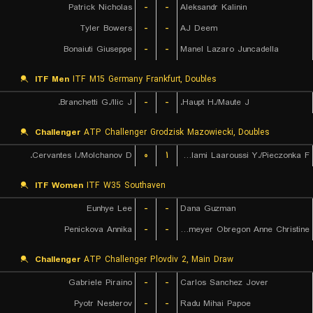
Patrick Nicholas
-
-
Aleksandr Kalinin
Tyler Bowers
-
-
AJ Deem
Bonaiuti Giuseppe
-
-
Manel Lazaro Juncadella
ITF Men
ITF M15 Germany Frankfurt, Doubles
Branchetti G./Ilic J.
-
-
Haupt H./Maute J.
Challenger
ATP Challenger Grodzisk Mazowiecki, Doubles
Cervantes I./Molchanov D.
۰
۱
Lalami Laaroussi Y./Pieczonka F.
ITF Women
ITF W35 Southaven
Eunhye Lee
-
-
Dana Guzman
Penickova Annika
-
-
Lutkemeyer Obregon Anne Christine
Challenger
ATP Challenger Plovdiv 2, Main Draw
Gabriele Piraino
-
-
Carlos Sanchez Jover
Pyotr Nesterov
-
-
Radu Mihai Papoe