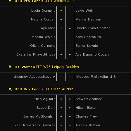
UTR Pro Tennis
UTR Women Auburn
Lucia Donnelly
۰
۱
Lexie Weir
Natalie Outcalt
۰
۱
Marina Davtyan
Kaya Moe
۱
۰
Brooke Lynn Schafer
Monika Wojcik
-
-
Kate Sharabura
Olivia Carneiro
-
-
Esther Lovato
Ekaterina Khayrutdinova
-
-
Ava Esposito Cogan
ITF Women
ITF W75 Leipzig, Doubles
Kucmov A./Laboutkova A.
-
-
Mcadoo R./Sakellaridi S.
UTR Pro Tennis
UTR Men Auburn
Enzo Aguiard
۰
۰
Stewart Aronson
Szabo Dani
۰
۰
Hilsen Blake
James McGloughlin
۰
۰
Charles Frey
Iker Urribarrens Ramirez
-
-
Andrew Kotzen