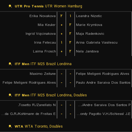
UTR Pro Tennis
UTR Women Hamburg
Erika Novakova
۲
۱
Leandra Nizetic
Mia Keuler
۰
۲
Marie Krymlova
Ingrid Vojcinakova
۰
۲
Maja Radenkovic
Irina Fetecau
۱
۲
Arina Gabriela Vasilescu
Laima Frosch
۰
۲
Nela Jandova
ITF Men
ITF M25 Brazil Londrina
Maximo Zeitune
-
-
Felipe Meligeni Rodrigues Alves
Felipe Meligeni Rodrigues Alves
-
-
Paulo Andre Saraiva Dos Santos
ITF Men
ITF M25 Brazil Londrina, Doubles
Tosetto R./Zanellato N.
-
-
Leite W./Andre Saraiva Dos Santos P.
de Almeida G.R./Kohlmann de Freitas E.
-
-
Remondy Pagotto V.H./Schiessl J.E.
WTA
WTA Toronto, Doubles