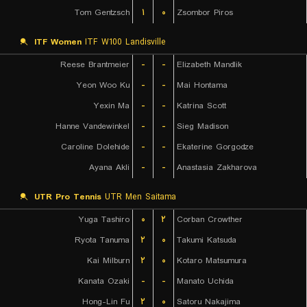
Tom Gentzsch
۱
۰
Zsombor Piros
ITF Women
ITF W100 Landisville
Reese Brantmeier
-
-
Elizabeth Mandlik
Yeon Woo Ku
-
-
Mai Hontama
Yexin Ma
-
-
Katrina Scott
Hanne Vandewinkel
-
-
Sieg Madison
Caroline Dolehide
-
-
Ekaterine Gorgodze
Ayana Akli
-
-
Anastasia Zakharova
UTR Pro Tennis
UTR Men Saitama
Yuga Tashiro
۰
۲
Corban Crowther
Ryota Tanuma
۲
۰
Takumi Katsuda
Kai Milburn
۲
۰
Kotaro Matsumura
Kanata Ozaki
-
-
Manato Uchida
Hong-Lin Fu
۲
۰
Satoru Nakajima