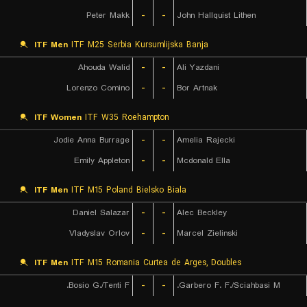
Peter Makk
-
-
John Hallquist Lithen
ITF Men
ITF M25 Serbia Kursumlijska Banja
Ahouda Walid
-
-
Ali Yazdani
Lorenzo Comino
-
-
Bor Artnak
ITF Women
ITF W35 Roehampton
Jodie Anna Burrage
-
-
Amelia Rajecki
Emily Appleton
-
-
Mcdonald Ella
ITF Men
ITF M15 Poland Bielsko Biala
Daniel Salazar
-
-
Alec Beckley
Vladyslav Orlov
-
-
Marcel Zielinski
ITF Men
ITF M15 Romania Curtea de Arges, Doubles
Bosio G./Tenti F.
-
-
Garbero F. F./Sciahbasi M.