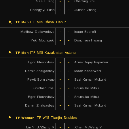
Gaeul Jang
-
-
Chenting Zhu
Chengyiyi Yuan
-
-
Junhan Zhang
ITF Men
ITF M15 China Tianjin
Matthew Dellavedova
-
-
Isaac Becroft
Yuki Mochizuki
-
-
Donghyun Hwang
ITF Men
ITF M15 Kazakhstan Astana
Egor Pleshivtsev
-
-
Arnav Vijay Paparkar
Damir Zhalgasbay
-
-
Maan Kesarwani
Pawit Sornlaksup
-
-
Sasi Kumar Mukund
Shintaro Imai
-
-
Shunsuke Mitsui
Egor Pleshivtsev
-
-
Shunsuke Mitsui
Damir Zhalgasbay
-
-
Sasi Kumar Mukund
ITF Women
ITF W15 Tianjin, Doubles
Lin Y. J./Zhang R.
-
-
Chen M./Wang Y.