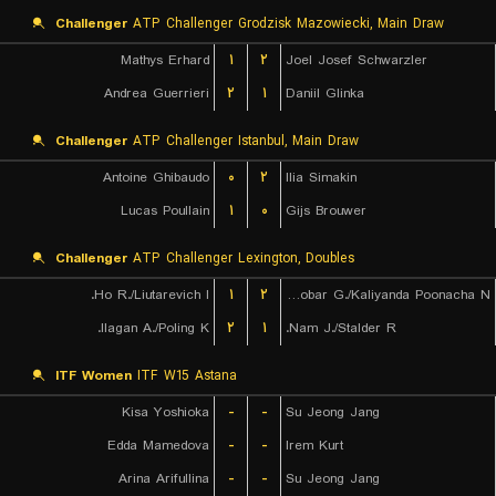
Challenger
ATP Challenger Grodzisk Mazowiecki, Main Draw
Mathys Erhard
۱
۲
Joel Josef Schwarzler
Andrea Guerrieri
۲
۱
Daniil Glinka
Challenger
ATP Challenger Istanbul, Main Draw
Antoine Ghibaudo
۰
۲
Ilia Simakin
Lucas Poullain
۱
۰
Gijs Brouwer
Challenger
ATP Challenger Lexington, Doubles
Ho R./Liutarevich I.
۱
۲
Escobar G./Kaliyanda Poonacha N.
Ilagan A./Poling K.
۲
۱
Nam J./Stalder R.
ITF Women
ITF W15 Astana
Kisa Yoshioka
-
-
Su Jeong Jang
Edda Mamedova
-
-
Irem Kurt
Arina Arifullina
-
-
Su Jeong Jang