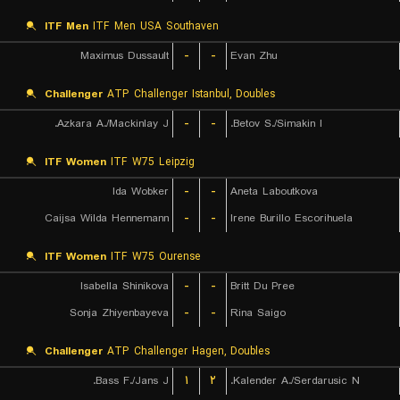
ITF Men
ITF Men USA Southaven
Maximus Dussault
-
-
Evan Zhu
Challenger
ATP Challenger Istanbul, Doubles
Azkara A./Mackinlay J.
-
-
Betov S./Simakin I.
ITF Women
ITF W75 Leipzig
Ida Wobker
-
-
Aneta Laboutkova
Caijsa Wilda Hennemann
-
-
Irene Burillo Escorihuela
ITF Women
ITF W75 Ourense
Isabella Shinikova
-
-
Britt Du Pree
Sonja Zhiyenbayeva
-
-
Rina Saigo
Challenger
ATP Challenger Hagen, Doubles
Bass F./Jans J.
۱
۲
Kalender A./Serdarusic N.