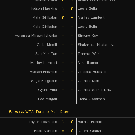
Hudson Hawkins
۱
۲
Lewis Bella
Kaia Giribalan
۲
۰
Marley Lambert
Kaia Giribalan
-
-
Lewis Bella
Veronica Miroshnichenko
-
-
Simone Kay
Calla Mcgill
-
-
Shakhnoza Khatamova
Sue Yan Tan
-
-
Tianmei Wang
Marley Lambert
-
-
Mika Ikemori
Hudson Hawkins
-
-
Chelsea Bluestein
Sage Bergeson
-
-
Camille Kiss
Gyuro Ellie
-
-
Camilia Samel Druz
Lee Abigail
-
-
Elena Goodman
WTA
WTA Toronto, Main Draw
Taylor Townsend
۱
۲
Belinda Bencic
Elise Mertens
۰
۲
Naomi Osaka