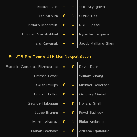
Milburn Noa
-
-
Yuto Miyagawa
Dan Milburn
۲
۱
Suzuki Eita
Kotaro Mochizuki
۲
۰
Riku Higashi
Diordan Macababbad
-
-
Ryosuke Inagawa
Haru Kawanak
-
-
Jacob Kailiang Shen
UTR Pro Tennis
UTR Men Newport Beach
Eugenio Gonzalez Fitzmaurice
۰
۲
David Duong
Emmett Potter
-
-
William Zhang
Sklar Phillips
۲
۰
Michael Seversen
Emmett Potter
۲
۰
Gregory Gamal
George Hakopian
۰
۲
Holland Snell
Jacob Brumm
۰
۲
Pavel Bushuev
Marco Alvarez
۲
۱
Blake Anderson
Rohan Sachdev
۰
۲
Antreas Djakouris