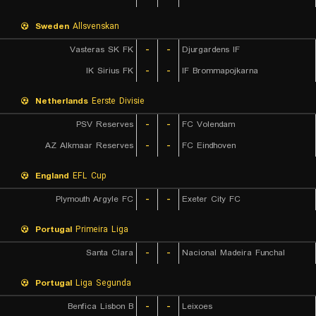
Sweden
Allsvenskan
Vasteras SK FK
-
-
Djurgardens IF
IK Sirius FK
-
-
IF Brommapojkarna
Netherlands
Eerste Divisie
PSV Reserves
-
-
FC Volendam
AZ Alkmaar Reserves
-
-
FC Eindhoven
England
EFL Cup
Plymouth Argyle FC
-
-
Exeter City FC
Portugal
Primeira Liga
Santa Clara
-
-
Nacional Madeira Funchal
Portugal
Liga Segunda
Benfica Lisbon B
-
-
Leixoes