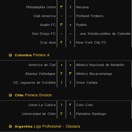
Philadelphia Union
۳
۱
Necaxa
Club America
-
-
Portland Timbers
Austin FC
۳
۰
Puebla
San Diego FC
-
-
Club Tijuana Xoloitzcuintles de Caliente
Cruz Azul
۲
۱
New York City FC
Colombia
Primera A
America de Cali
۰
۰
Atletico Nacional de Medellin
Alianza Valledupar
۲
۳
Atletico Bucaramanga
CD Jaguares de Cordoba
۱
۱
Once Caldas
Chile
Primera Division
Union La Calera
۱
۲
Colo Colo
Universidad de Chile
۲
۱
Palestino Santiago
Argentina
Liga Profesional - Clausura