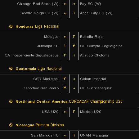
Chicago Red Stars (W)
۰
۰
Bay FC (W)
Seattle Reign FC (W)
۰
۱
Angel City FC (W)
Honduras
Liga Nacional
Motagua
۰
۲
Estrella Roja
Juticalpa FC
۱
۳
CD Olimpia Tegucigalpa
CA Independiente Siguatepeque
۲
۱
Atletico Choloma
Guatemala
Liga Nacional
CSD Municipal
۲
۰
Coban Imperial
Deportivo San Pedro
۳
۰
CD Suchitepequez
North and Central America
CONCACAF Championship U20
USA U20
۰
۲
Mexico U20
Nicaragua
Primera Division
San Marcos FC
۰
۱
UNAN Managua