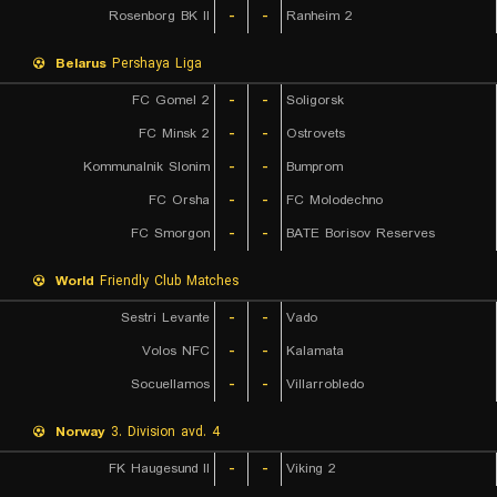
Rosenborg BK II
-
-
Ranheim 2
Belarus
Pershaya Liga
FC Gomel 2
-
-
Soligorsk
FC Minsk 2
-
-
Ostrovets
Kommunalnik Slonim
-
-
Bumprom
FC Orsha
-
-
FC Molodechno
FC Smorgon
-
-
BATE Borisov Reserves
World
Friendly Club Matches
Sestri Levante
-
-
Vado
Volos NFC
-
-
Kalamata
Socuellamos
-
-
Villarrobledo
Norway
3. Division avd. 4
FK Haugesund II
-
-
Viking 2