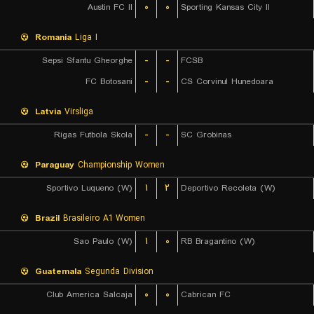
Austin FC II
۰
۰
Sporting Kansas City II
Romania
Liga I
Sepsi Sfantu Gheorghe
-
-
FCSB
FC Botosani
-
-
CS Corvinul Hunedoara
Latvia
Virsliga
Rigas Futbola Skola
-
-
SC Grobinas
Paraguay
Championship Women
Sportivo Luqueno (W)
۱
۲
Deportivo Recoleta (W)
Brazil
Brasileiro A1 Women
Sao Paulo (W)
۱
۰
RB Bragantino (W)
Guatemala
Segunda Division
Club America Salcaja
۰
۰
Cabrican FC