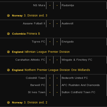
NS Mura
-
-
Radomlje
Norway
3. Division avd. 3
Aasane Fotball II
-
-
Austevoll
Colombia
Primera B
Tigres FC
-
-
Envigado
England
Isthmian League Premier Division
Carshalton Athletic FC
-
-
Wingate & Finchley FC
England
Northern Premier League Division One Midlands
Coleshill Town
-
-
Bedworth United FC
Barwell FC
-
-
AFC Rushden And Diamonds
St Ives Town
-
-
Sutton Coldfield Town FC
Norway
3. Division avd. 2