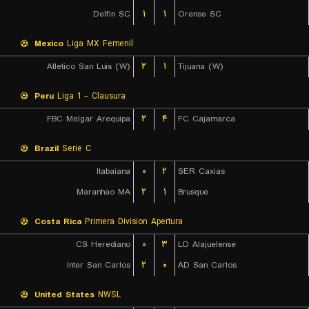
Delfin SC
۱
۱
Orense SC
Mexico
Liga MX Femenil
Atletico San Luis (W)
۲
۱
Tijuana (W)
Peru
Liga 1 - Clausura
FBC Melgar Arequipa
۲
۴
FC Cajamarca
Brazil
Serie C
Itabaiana
۰
۲
SER Caxias
Maranhao MA
۲
۱
Brusque
Costa Rica
Primera Division Apertura
CS Herediano
۰
۳
LD Alajuelense
Inter San Carlos
۲
۰
AD San Carlos
United States
NWSL