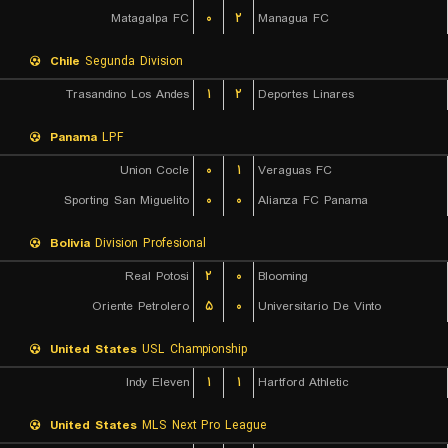
Matagalpa FC
۰
۲
Managua FC
Chile
Segunda Division
Trasandino Los Andes
۱
۲
Deportes Linares
Panama
LPF
Union Cocle
۰
۱
Veraguas FC
Sporting San Miguelito
۰
۰
Alianza FC Panama
Bolivia
Division Profesional
Real Potosi
۲
۰
Blooming
Oriente Petrolero
۵
۰
Universitario De Vinto
United States
USL Championship
Indy Eleven
۱
۱
Hartford Athletic
United States
MLS Next Pro League