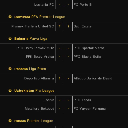
Lusitania FC
-
-
FC Porto B
Dominica
DFA Premier League
Promex Harlem United SC
۴
۱
Bath Estate
Bulgaria
Parva Liga
PFC Botev Plovdiv 1912
-
-
PFC Spartak Varna
PFK Botev Vratsa
-
-
PFC Slavia Sofia
Panama
Liga Prom
Deportivo Altamira
۱
۰
Atletico Junior de David
Uzbekistan
Pro League
Lochin
-
-
PFC Terdu
Metallurg Bekobod
-
-
FC Yaypan Fergana
Russia
Premier League