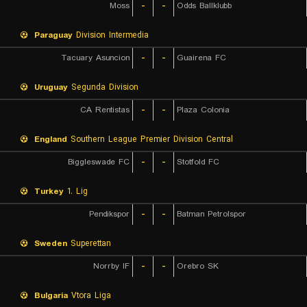
Moss
-
-
Odds Ballklubb
Paraguay
Division Intermedia
Tacuary Asuncion
-
-
Guairena FC
Uruguay
Segunda Division
CA Rentistas
-
-
Plaza Colonia
England
Southern League Premier Division Central
Biggleswade FC
-
-
Stotfold FC
Turkey
1. Lig
Pendikspor
-
-
Batman Petrolspor
Sweden
Superettan
Norrby IF
-
-
Orebro SK
Bulgaria
Vtora Liga