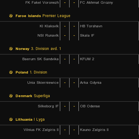
FK Fakel Voronezh
-
-
FC Akhmat Grozny
Faroe Islands
Premier League
KI Klaksvík
-
-
HB Torshavn
NSI Runavík
-
-
Skala IF
Norway
3. Division avd. 1
Baerum SK Sandvika
-
-
KFUM 2
Poland
1. Division
Unia Skierniewice
-
-
Arka Gdynia
Denmark
Superliga
Silkeborg IF
-
-
OB Odense
Lithuania
I Lyga
Vilnius FK Zalgiris II
-
-
Kauno Zalgiris II