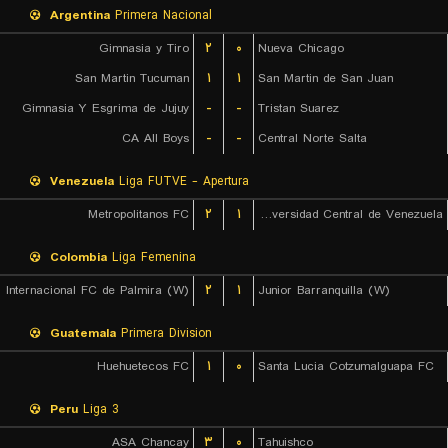
Argentina
Primera Nacional
Gimnasia y Tiro
۲
۰
Nueva Chicago
San Martin Tucuman
۱
۱
San Martin de San Juan
Gimnasia Y Esgrima de Jujuy
-
-
Tristan Suarez
CA All Boys
-
-
Central Norte Salta
Venezuela
Liga FUTVE - Apertura
Metropolitanos FC
۲
۱
Universidad Central de Venezuela
Colombia
Liga Femenina
Internacional FC de Palmira (W)
۲
۱
Junior Barranquilla (W)
Guatemala
Primera Division
Huehuetecos FC
۱
۰
Santa Lucia Cotzumalguapa FC
Peru
Liga 3
ASA Chancay
۳
۰
Tahuishco