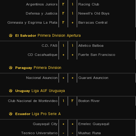
Argentinos Juniors
۲
۱
Racing Club
Defensa y Justicia
۲
۱
Newell's Old Boys
Gimnasia y Esgrima La Plata
۲
۰
Barracas Central
El Salvador
Primera Division Apertura
C.D. FAS
۱
۱
Atletico Balboa
CD Cacahuatique
۰
۰
Fuerte San Francisco
Paraguay
Primera Division
Nacional Asuncion
۰
۰
Guarani Asuncion
Uruguay
Liga AUF Uruguaya
Club Nacional de Montevideo
۱
۲
Boston River
Ecuador
Liga Pro Serie A
Guayaquil City
۰
۰
Emelec Guayaquil
Tecnico Universitario
-
-
Mushuc Runa