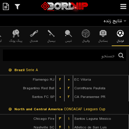
نتایج زنده
فوتبال
بسکتبال
والیبال
تنیس
بیسبال
هندبال
پینگ پونگ
کر
Brazil
Serie A
Flamengo RJ
۲
۰
EC Vitoria
Bragantino Red Bull
۰
۲
Corinthians Paulista
Santos FC SP
۰
۲
CA Paranaense PR
North and Central America
CONCACAF Leagues Cup
Chicago Fire
۳
۱
Santos Laguna Mexico
Nashville SC
۴
۱
Atletico de San Luis