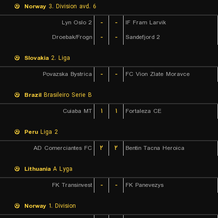
Norway
3. Division avd. 6
Lyn Oslo 2
-
-
IF Fram Larvik
Droebak/Frogn
-
-
Sandefjord 2
Slovakia
2. Liga
Povazska Bystrica
-
-
FC Vion Zlate Moravce
Brazil
Brasileiro Serie B
Cuiaba MT
۱
۱
Fortaleza CE
Peru
Liga 2
AD Comerciantes FC
۲
۲
Bentin Tacna Heroica
Lithuania
A Lyga
FK Transinvest
-
-
FK Panevezys
Norway
1. Division