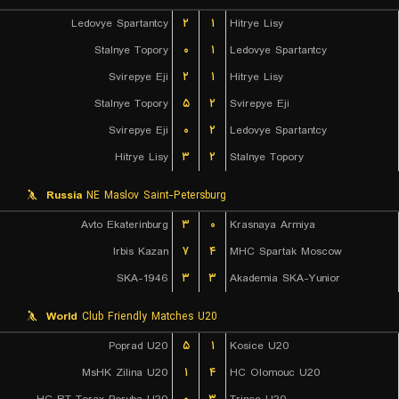
Ledovye Spartantcy
۲
۱
Hitrye Lisy
Stalnye Topory
۰
۱
Ledovye Spartantcy
Svirepye Eji
۲
۱
Hitrye Lisy
Stalnye Topory
۵
۲
Svirepye Eji
Svirepye Eji
۰
۲
Ledovye Spartantcy
Hitrye Lisy
۳
۲
Stalnye Topory
Russia
NE Maslov Saint-Petersburg
Avto Ekaterinburg
۳
۰
Krasnaya Armiya
Irbis Kazan
۷
۴
MHC Spartak Moscow
SKA-1946
۳
۳
Akademia SKA-Yunior
World
Club Friendly Matches U20
Poprad U20
۵
۱
Kosice U20
MsHK Zilina U20
۱
۴
HC Olomouc U20