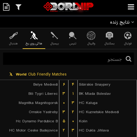
نتایج زنده
فوتبال
بسکتبال
والیبال
تنیس
بیسبال
هاکی روی یخ
هندبال
World
Club Friendly Matches
Belye Medvedi
۶
۴
Sibirskie Snaypery
Bili Tygri Liberec
۳
۱
BK Mlada Boleslav
Magnitka Magnitogorsk
۰
۳
HC Kaluga
Omskie Yastreby
۳
۲
HC Kuznetskie Medvedi
Hc Dynamo Pardubice B
۵
۰
Kolin
HC Motor Ceske Budejovice
۲
۳
HC Dukla Jihlava