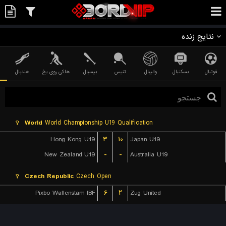
نتایج زنده
فوتبال
بسکتبال
والیبال
تنیس
بیسبال
هاکی روی یخ
هندبال
World
World Championship U19 Qualification
Hong Kong U19
۳
۱۰
Japan U19
New Zealand U19
-
-
Australia U19
Czech Republic
Czech Open
Pixbo Wallenstam IBF
۶
۲
Zug United