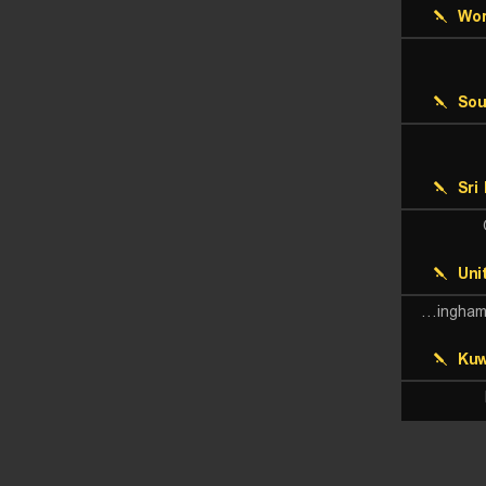
Wor
Sou
Sri
Uni
Birmingham Phoenix (W)
Kuw