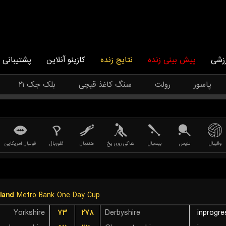
زشی
پیش بینی زنده
نتایج زنده
کازینو آنلاین
پشتیبانی
پاسور
رولت
سنگ کاغذ قیچی
بلک جک ۲۱
والیبال
تنیس
بیسبال
هاکی روی یخ
هندبال
فلوربال
فوتبال آمریکایی
land
Metro Bank One Day Cup
Yorkshire
۷۳
۲۷۸
Derbyshire
inprogre