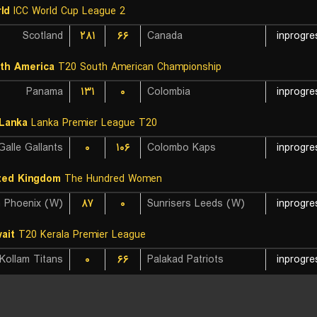
ld
ICC World Cup League 2
Scotland
۲۸۱
۶۶
Canada
inprogre
th America
T20 South American Championship
Panama
۱۳۱
۰
Colombia
inprogre
 Lanka
Lanka Premier League T20
Galle Gallants
۰
۱۰۶
Colombo Kaps
inprogre
ted Kingdom
The Hundred Women
۸۷
۰
Sunrisers Leeds (W)
inprogre
ait
T20 Kerala Premier League
Kollam Titans
۰
۶۶
Palakad Patriots
inprogre