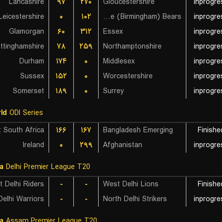
Lancashire
۹۷
۲۷۰
Gloucestershire
inprogre
Leicestershire
۰
۱۰۲
Warwickshire (Birmingham) Bears
inprogre
Glamorgan
۶۰
۳۱۲
Essex
inprogre
ttinghamshire
۷۸
۲۵۹
Northamptonshire
inprogre
Durham
۱۷۴
۰
Middlesex
inprogre
Sussex
۱۵۲
۰
Worcestershire
inprogre
Somerset
۱۸۹
۰
Surrey
inprogre
ld
ODI Series
۱۶۶
۱۶۷
Bangladesh Emerging
Finishe
Ireland
۰
۲۹۹
Afghanistan
inprogre
ia
Delhi Premier League T20
t Delhi Riders
-
-
West Delhi Lions
Finishe
Delhi Warriors
-
-
North Delhi Strikers
inprogre
ia
Assam Premier League T20