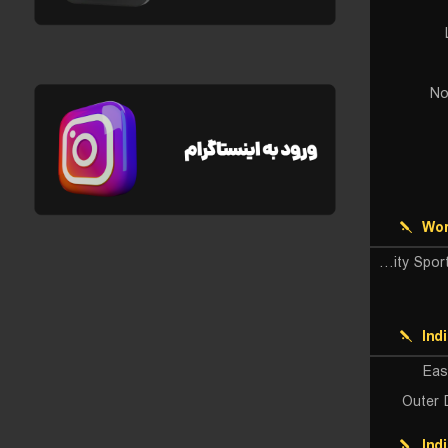
No
Wor
University Sport South Africa
Ind
Eas
Outer 
Ind