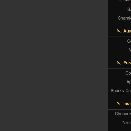
B
Charai
Aus
C
M
Eur
Co
Ap
Sharks Cr
Ind
Chepauk 
Nell