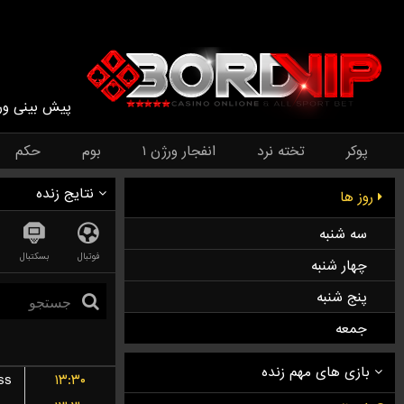
پیش بینی ور
پوکر
تخته نرد
انفجار ورژن ۱
بوم
حکم
نتایج زنده
روز ها
سه شنبه
فوتبال
بسکتبال
چهار شنبه
پنج شنبه
جمعه
ss
۱۳:۳۰