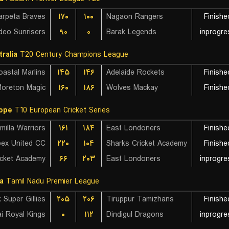
arpeta Braves
۱۷۰
۱۰۰
Nagaon Rangers
Finishe
deo Sunrisers
۹۰
۰
Barak Legends
inprogre
tralia
T20 Century Champions League
oastal Marlins
۱۴۵
۱۴۶
Adelaide Rockets
Finishe
oreton Magic
۱۶۰
۱۸۶
Wolves Mackay
Finishe
ope
T10 European Cricket Series
milla Warriors
۱۶۱
۱۸۴
East Londoners
Finishe
ex United CC
۲۲۰
۱۰۴
Sharks Cricket Academy
Finishe
icket Academy
۶۶
۲۰۳
East Londoners
inprogre
ia
Tamil Nadu Premier League
Super Gillies
۲۰۵
۲۰۶
Tiruppur Tamizhans
Finishe
ai Royal Kings
۰
۱۱۲
Dindigul Dragons
inprogre